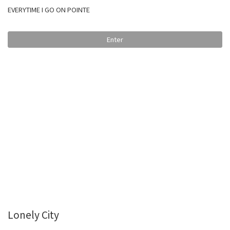
EVERYTIME I GO ON POINTE
Enter
Lonely City